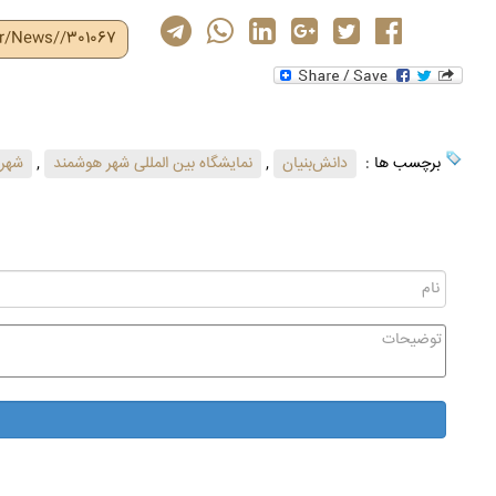
ir/News//301067
برچسب ها :
دانش‌بنیان
,
نمایشگاه بین المللی شهر هوشمند
,
شهر 