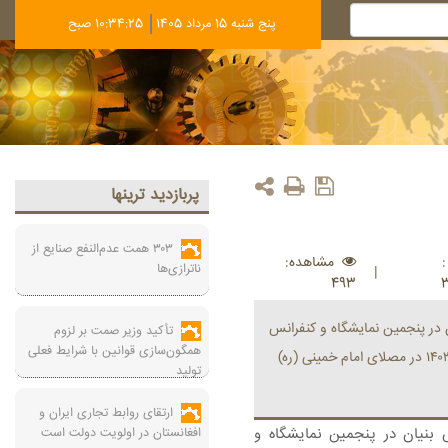
پنج شنبه 15 مرداد 1405
10:34:26 صبح
پربازديد ترينها
۳۰۳ همت عدم‌النفع صنایع از
مشاهده:
ناترازی‌ها
|
493
در پنجمین نمایشگاه و کنفرانس
تأکید وزیر صمت بر لزوم
همگون‌سازی قوانین با شرایط فعلی
بین‌المللی شهر هوشمند ایران از امروز دوشنبه ۷ آبان ۱۴۰۳ در مصلای امام خمینی (ره)
تولید
ارتقای روابط تجاری ایران و
بنیان در پنجمین نمایشگاه و
افغانستان در اولویت دولت است