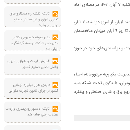
کنفرانس بین‌المللی شهر هوشمند ایران از امروز دوشنبه ۷ آبان ۱۴۰۳ در مصلای امام
اتابک: نقشه راه همکاری‌های
تجاری ایران و اوراسیا در مسکو
پنجمین نمایشگاه و کنفرانس بین‌المللی شهر هوشمند ایران از امروز دوشنبه، ۷ آبان
نهایی می‌شود
۱۴۰۳ در مصلای امام خمینی (ره) تهران بر پا شده و تا روز ۹ آبان میزبان علاقه‌مندان
مدیر نمونه خودرویی کشور
مدیرعامل شرکت توسعه گردشگری
ا شده است، ۱۸ شرکت دانش‌بنیان به معرفی محصولات و توانمندی‌های خود در حوزه
ایران شد
افزایش قیمت و ناترازی انرژی،
چالش اصلی صنایع کشور
یریت یکپارچه موتورخانه، احیاء
نترل خانه هوشمند سیمکارتی ٤٠٠ f، ناوگان رباتیک هوشمند و خودران، بلندگوی تحت شبکه وب،
عایدی هزار میلیارد تومانی
کشور از اجرای قانون تجارت ملوانی
ع برق و شارژر صنعتی و پلتفرم
اتابک: دستور روان‌سازی واردات
قطعات ریلی صادر شد