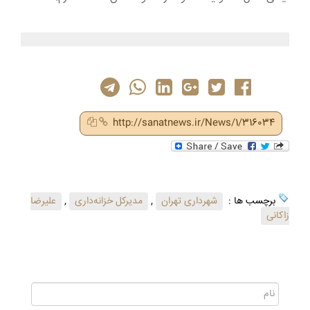
http://sanatnews.ir/News/1/316034
برچسب ها :
شهرداری تهران
,
مدیرکل خزانه‌داری
,
علیرضا
زاکانی