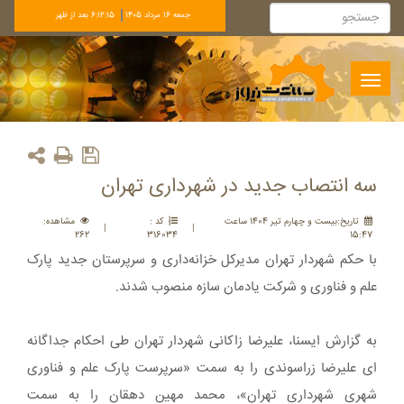
جمعه 16 مرداد 1405
6:12:15 بعد از ظهر
Toggle
navigation
سه انتصاب جدید در شهرداری تهران
تاريخ:بيست و چهارم تير 1404 ساعت
کد :
مشاهده:
|
|
262
316034
15:47
با حکم شهردار تهران مدیرکل خزانه‌داری و سرپرستان جدید پارک
علم و فناوری و شرکت یادمان سازه منصوب شدند.
به گزارش ایسنا، علیرضا زاکانی شهردار تهران طی احکام جداگانه
ای علیرضا زراسوندی را به سمت «سرپرست پارک علم و فناوری
شهری شهرداری تهران»، محمد مهین دهقان را به سمت