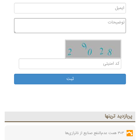
پربازديد ترينها
۳۰۳ همت عدم‌النفع صنایع از ناترازی‌ها