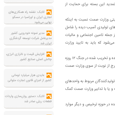
 تمدید این بسته برای حمایت از
اتابک: نقشه راه همکاری‌های
تجاری ایران و اوراسیا در مسکو
تی وزارت صمت نسبت به اینکه
نهایی می‌شود
ی تولیدی آسیب دیده را شامل
مدیر نمونه خودرویی کشور
 جمله تامین اجتماعی و مالیات
مدیرعامل شرکت توسعه گردشگری
شود که باید به تایید وزارت
ایران شد
افزایش قیمت و ناترازی انرژی،
وزیر صنعت معدن و تجارت در خصوص برنامه وزارت صمت برای احیای واحدهایی که به صورت کامل تخریب شده است، گفت: واحدهایی آسیب دیده و تخریب شده در جنگ ۱۲ روزه
چالش اصلی صنایع کشور
ارج از نوبت از سوی وزارت صمت
عایدی هزار میلیارد تومانی
کشور از اجرای قانون تجارت ملوانی
تولیدکنندگان مربوط به واحدهای
 و یا با تدابیر وزارت صمت کمک
اتابک: دستور روان‌سازی واردات
قطعات ریلی صادر شد
ه در حوزه ترخیص و دیگر موارد