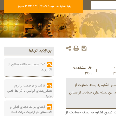
پنج شنبه 15 مرداد 1405
3:52:23 صبح
پربازديد ترينها
۳۰۳ همت عدم‌النفع صنایع از
:
مشاهده:
ناترازی‌ها
|
1761
3
من اشاره به بسته حمایت از
تأکید وزیر صمت بر لزوم
همگون‌سازی قوانین با شرایط فعلی
ید این بسته برای حمایت از صنایع
تولید
ارتقای روابط تجاری ایران و
 ضمن اشاره به بسته حمایت از
افغانستان در اولویت دولت است