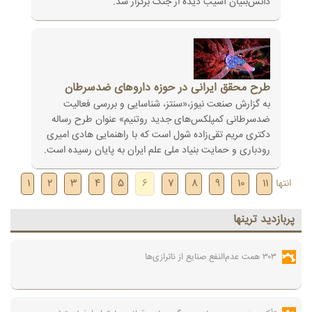
دانش‌بنیان آسیب دیده از جنگ برگزار شد.
طرح محقق ایرانی در حوزه داروهای ضدسرطان
به گزارش صنعت نیوز،«سنتز، شناسایی و بررسی فعالیت
ضدسرطانی کمپلکس‌های جدید روتنیم» عنوان طرح رساله
دکتری مریم تقی‌زاده شول است که با راهنمایی هادی‌ امیری
رودباری و حمایت بنیاد ملی علم ایران به پایان رسیده است.
انتها
11
10
9
8
7
6
5
4
3
2
1
پربازديد ترينها
۳۰۳ همت عدم‌النفع صنایع از ناترازی‌ها