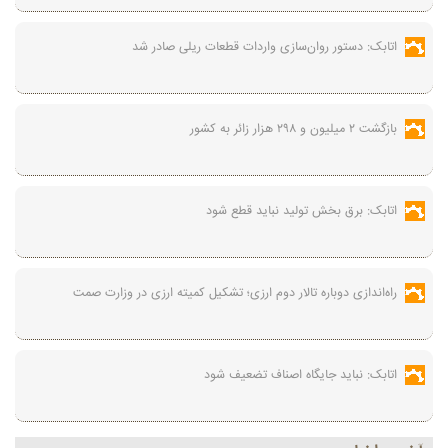
اتابک: دستور روان‌سازی واردات قطعات ریلی صادر شد
بازگشت ۲ میلیون و ۲۹۸ هزار زائر به کشور
اتابک: برق بخش تولید نباید قطع شود
راه‌اندازی دوباره تالار دوم ارزی؛ تشکیل کمیته ارزی در وزارت صمت
اتابک: نباید جایگاه اصناف تضعیف شود