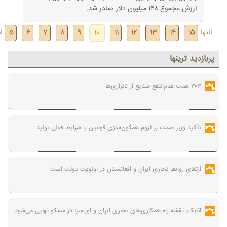
ارزش مجموع ۱۴۸ میلیون دلار صادر شد.
انتها
15
14
13
12
11
10
9
8
7
6
5
ابتدا
پربازديد ترينها
۳۰۳ همت عدم‌النفع صنایع از ناترازی‌ها
تأکید وزیر صمت بر لزوم همگون‌سازی قوانین با شرایط فعلی تولید
ارتقای روابط تجاری ایران و افغانستان در اولویت دولت است
اتابک: نقشه راه همکاری‌های تجاری ایران و اوراسیا در مسکو نهایی می‌شود