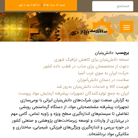
شنبه 17 مرداد 1405
7:59:02 بعد از ظهر
Toggle
navigation
برچسب
:
دانش‌بنیان
نسخه دانش‌بنیان برای کاهش ترافیک شهری
دعوت از متخصصان برای جذب در قطب داده کشور
حرکت ایران به سوی غرب آسیا
سلامت در دستان دانش‌آموزان
فهرست کالا و خدمات دانش‌بنیان به‌روز شد
ایران به جمع تولیدکنندگان تجهیزات پیشرفته آزمایش مواد پیوست
به گزارش صنعت نیوز، شرکت‌های دانش‌بنیان ایرانی با بومی‌سازی
تجهیزات پیشرفته مشخصه‌یابی مواد، از دستگاه گرماسنجی روبشی
تفاضلی تا سیستم‌های اندازه‌گیری سطح ویژه و زاویه تماس، گامی مهم
در بی‌نیازی از واردات و توسعه زیرساخت‌های پژوهشی و صنعتی کشور
در حوزه بررسی و اندازه‌گیری ویژگی‌های فیزیکی، شیمیایی، ساختاری و
مکانیکی مواد برداشته‌اند.