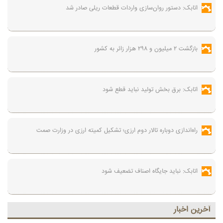
اتابک: دستور روان‌سازی واردات قطعات ریلی صادر شد
بازگشت ۲ میلیون و ۲۹۸ هزار زائر به کشور
اتابک: برق بخش تولید نباید قطع شود
راه‌اندازی دوباره تالار دوم ارزی؛ تشکیل کمیته ارزی در وزارت صمت
اتابک: نباید جایگاه اصناف تضعیف شود
آخرين اخبار