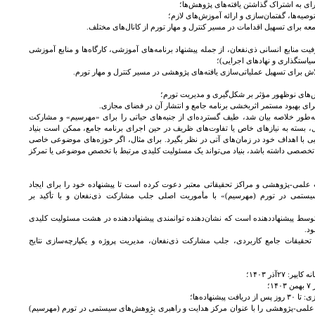
برای به اشتراک گذاشتن یافته‌های پژوهش‌ها؛
صیه‌ها، گفتمان‌سازی و ارائه آموزش‌های لازم؛
 برای تسهیل اقدامات در مسیر کنترل و مهار تورم از کانال‌های مختلف.
ت منابع انسانی ذی‌نفعان، از جمله پیشنهاد برنامه‌های آموزشی، کارگاه‌ها و منابع آموزشی
 سیاستگذاری و نهادهای اجرایی)؛
ش برای تسهیل عملیاتی‌سازی یافته‌های پژوهشی در مسیر کنترل و مهار تورم.
ش‌های نوظهور مؤثر بر شکل‌گیری و مدیریت تورم؛
برای بهبود مستمر اثربخشی برنامه جامع و انتشار آن در فضای مجازی.
 که به‌طور خلاصه بیان شد، طیف گسترده‌ای از جنبه‌های حیاتی را برای «مهرسیم» و مشارکت
، بسته به نیازهای خاص یا تفاوت‌های ظریف در حین اجرای برنامه جامع، ممکن است بنیاد
با اهداف خود در زمان‌های آتی در نظر بگیرد. برای مثال، اگر حوزه‌های موضوعی خاصی
جه تخصصی داشته باشد، بنیاد می‌تواند یک مسئولیت کلیدی مرتبط با تخصص موضوعی یا تمرکز
ران (INSF) از مؤسسات علمی-پژوهشی و مراکز تحقیقاتی معتبر دعوت کرده است تا پیشنهاده خود را برای ایجاد
ستمی در تورم (مهرسیم)» با مأموریت اصلی جلب مشارکت ذی‌نفعان و با تأکید بر
 توسط پیشنهاددهنده است که نشان‌دهنده توانمندی پیشنهاددهنده در هشت مسئولیت کلیدی
ود.
حقیقات جامع کاربردی، جلب مشارکت ذی‌نفعان، مدیریت پروژه و یکپارچه‌سازی نتایج
۲۷آذر ۱۴۰۳؛
؛
شنهاده‌ها؛
ک مؤسسه علمی-پژوهشی را با عنوان مرکز هدایت و راهبری پژوهش‌های سیستمی در تورم (مهرسیم)