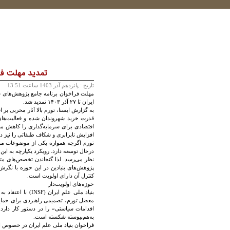
تمدید مهلت فر
تاريخ :
پانزدهم آذر 1403 ساعت 13:51
مهلت فراخوان برنامه جامع پژوهش‌های سیس
ایران تا ۲۷ آذر ۱۴۰۳ تمدید شد.
به گزارش ایسنا، تورم بالا آثار مخربی بر 
قدرت خرید شهروندان شده و فعالیت‌های س
اقتصادی برای سرمایه‌گذاری را کاهش می‌د
افزایش نابرابری و شکاف طبقاتی را نیز در
تورم اگرچه همواره یکی از موضوعات مورد
درحال توسعه دارد. رویکرد یکپارچه به ای
نظر می‌رسد. لذا گنجاندن تخصص‌های متنو
پژوهش‌های بنیادین در این حوزه با نگر
کنترل آن دارای اولویت است.
حوزه‌های اولویت‌دار
بنیاد ملی علم ای
معضل تورم، تصمیمی راهبردی برای حمایت 
اقدامات سیاستی» را در دستور کار دارد. 
به‌هم‌پیوسته شکسته است.
فراخوان بنیاد ملی علم ایران در خصوص ا