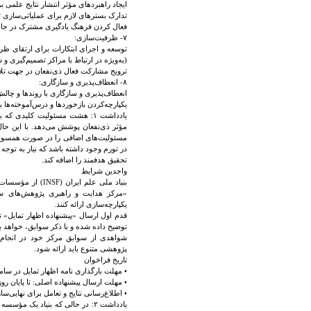
ایجاد راهبردهای مؤثر انتشار نتایج علمی 
تدارک بسترهای لازم برای عملیاتی‌سازی تو
فعال کردن فرهنگ یادگیری مشترک در جامعه
۷- ظرفیت‌سازی:
توسعه و اجرای ابتکارات برای ارتقای ظرفی
(به‌ویژه در ارتباط با مراکز تصمیم‌گیری و
ترویج مشارکت فعال ذی‌نفعان در جهت تلا
۸- انعطاف‌پذیری و سازگاری:
انعطاف‌پذیری و سازگاری با روندها و چال
یکپارچه‌کردن بازخوردها و درس‌آموخته‌ها 
یادداشت ۱: هشت مسئولیت کلیدی
مؤثر ذی‌نفعان پوشش می‌دهد. با این حال
مسئولیت‌های اضافی را در صورت همسویی 
در تورم وجود داشته باشد که نیاز به تو
تحقیق هدفمند را اضافه کند.
واجدین شرایط
بنیاد ملی علم ای
«مرکز هدایت و راهبری پژوهش‌های سی
یکپارچه‌سازی ارائه کنند.
قدم اول ارسال «پیشنهاده اظهار تمایل»
توضیح داده شده و با ذکر سوابق، خواهد ب
شواهدی از سوابق مرکز خود در انجام ت
پژوهشی متنوع باید ارائه شود.
تاریخ فراخوان
• مهلت بارگذاری نامه اظهار تمایل در سامانه کایپر: 
• مهلت ارسال پیشنهاده اصلی: تا پایان روز ۷ بهمن ۱۴۰۳
• اطلاع‌رسانی نتایج و تعامل برای نهایی‌سازی: تا ۳۰ روز پس از دریافت پی
یادداشت ۲: در حالی که بنیاد ی