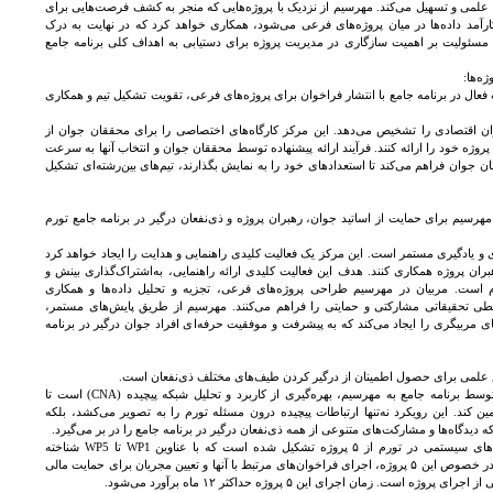
ی علمی و تسهیل می‌کند. مهرسیم از نزدیک با پروژه‌هایی که منجر به کشف فرصت‌هایی برای
ارآمد داده‌ها در میان پروژه‌های فرعی می‌شود، همکاری خواهد کرد که در نهایت به درک
 مسئولیت بر اهمیت سازگاری در مدیریت پروژه برای دستیابی به اهداف کلی برنامه جامع
ال در برنامه جامع با انتشار فراخوان برای پروژه‌های فرعی، تقویت تشکیل تیم و همکاری
اقتصادی را تشخیص می‌دهد. این مرکز کارگاه‌های اختصاصی را برای محققان جوان از
 پروژه خود را ارائه کنند. فرآیند ارائه پیشنهاده توسط محققان جوان و انتخاب آنها به سرعت
جوان فراهم می‌کند تا استعدادهای خود را به نمایش بگذارند، تیم‌های بین‌رشته‌ای تشکیل
 مهرسیم برای حمایت از اساتید جوان، رهبران پروژه و ذی‌نفعان درگیر در برنامه جامع تورم
 یادگیری مستمر است. این مرکز یک فعالیت کلیدی راهنمایی و هدایت را ایجاد خواهد کرد
بران پروژه همکاری کنند. هدف این فعالیت کلیدی ارائه راهنمایی، به‌اشتراک‌گذاری بینش و
 است. مربیان در مهرسیم طراحی پروژه‌های فرعی، تجزیه و تحلیل داده‌ها و همکاری
یطی تحقیقاتی مشارکتی و حمایتی را فراهم می‌کنند. مهرسیم از طریق پایش‌های مستمر،
ای مربیگری را ایجاد می‌کند که به پیشرفت و موفقیت حرفه‌ای افراد جوان درگیر در برنامه
ع علمی برای حصول اطمینان از درگیر کردن طیف‌های مختلف ذی‌نفعان است.
چارچوب مفهومی-تحلیلی پیشنهاد شده توسط برنامه جامع به مهرسیم، بهره‌گیری از کاربرد و تحلیل شبکه پیچیده (CNA) است تا
ن کند. این رویکرد نه‌تنها ارتباطات پیچیده درون مسئله تورم را به تصویر می‌کشد، بلکه
 دیدگاه‌ها و مشارکت‌های متنوعی از همه ذی‌نفعان درگیر در برنامه جامع را در بر می‌گیرد.
مجموعه پروژه‌های برنامه جامع پژوهش‌های سیستمی در تورم از ۵ پروژه تشکیل شده است که با عناوین WP1 تا WP5 شناخته
می‌شوند و مهرسیم متولی تحلیل ابتدایی در خصوص این ۵ پروژه، اجرای فراخوان‌های مرتبط با آنها و تعیین مجریان برای حمایت مالی
است. زمان اجرای این ۵ پروژه حداکثر ۱۲ ماه برآورد می‌شود.