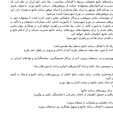
امه‌های جامع تحقیقاتی مرتبط با اقدامات سیاستی»، بنیاد ملی علم ایران در نظر دارد یک
مدیریت فراخوان‌های پیشنهادی حمایت از پژوهش‌های «برنامه جامع تورم» به‌عنوان بازوی
د مزایای قابل توجهی را برای یکپارچه‌سازی و اجرای موفق برنامه جامع به همراه دارد. این
بری پژوهش‌های سیستمی در تورم (مهرسیم) نامیده می‌شود.
 این راستا بنیاد ملی علم ایران (INSF) از مؤسسات علمی-پژوهشی و مراکز تحقیقاتی معتبر دعوت کرده است تا پیشنهاده خود را
ش‌های سیستمی در تورم (مهرسیم)» با مأموریت اصلی جلب مشارکت ذی‌نفعان و با تأکید بر
مه جامع را به صورت کامل از جانب بنیاد هدایت و راهبری خواهد کرد، از همکاری مؤثر تمامی
های بعدی را برای پیشنهاده‌های پروژه‌های برنامه جامع مدیریت می‌کند و از ادغام نتایج و
نامه جامع، اطمینان حاصل خواهد کرد.
کلیدی مرکز هدایت و راهبری (مهرسیم):
یک که با اهداف برنامه جامع مدنظر بنیاد همسو باشد؛
اخذ بازخورد میان همه ذی‌نفعان طرح اعم از داخلی و بیرونی در طول عمر طرح.
رسیم و نیز ذی‌نفعان بیرونی اعم از مراکز تصمیم‌گیری، سیاستگذاری و نهادهای اجرایی در
رش سیستمی بنیاد علم) و ارائه گزارش‌های ادواری و اخذ بازخوردهای بنیاد؛
رچه‌سازی مناسب برای ترکیب نتایج حاصل از زیرپروژه‌های برنامه جامع و ارسال به کمیته
تأیید؛
ای ایجاد بینش جامع در مبحث کنترل و مهار تورم.
رای پروژه‌های برنامه جامع؛
یافتی و حصول اطمینان از انتخاب مجریانی با شایستگی علمی و نوآوری؛
ه راهنمایی و پشتیبانی به تیم‌های پروژه؛
ویی با اهداف برنامه جامع و تسهیل همکاری بین ذی‌نفعان پروژه.