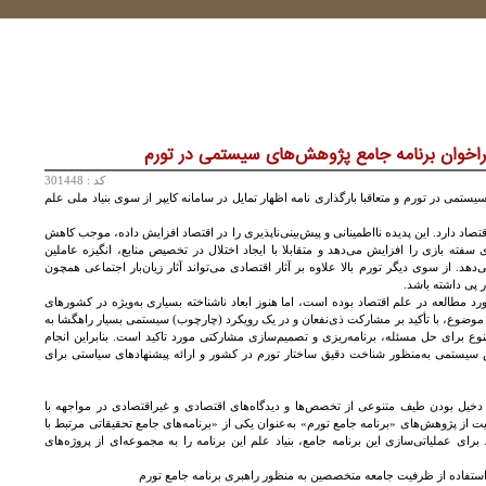
اخوان برنامه جامع پژوهش‌های سیستمی در تورم
کد : 301448
تمی در تورم و متعاقبا بارگذاری نامه اظهار تمایل در سامانه کایپر از سوی بنیاد ملی علم
اقتصاد دارد. این پدیده نااطمینانی و پیش‌بینی‌ناپذیری را در اقتصاد افزایش داده، موجب کاهش
فته بازی را افزایش می‌دهد و متقابلا با ایجاد اختلال در تخصیص منابع، انگیزه عاملین
هد. از سوی دیگر تورم بالا علاوه بر آثار اقتصادی می‌تواند آثار زیان‌بار اجتماعی همچون
 پی داشته باشد.
 مطالعه در علم اقتصاد بوده است، اما هنوز ابعاد ناشناخته بسیاری به‌ویژه در کشورهای
ن موضوع، با تأکید بر مشارکت ذی‌نفعان و در یک رویکرد (چارچوب) سیستمی بسیار راهگشا به
ع برای حل مسئله، برنامه‌ریزی و تصمیم‌سازی مشارکتی مورد تاکید است. بنابراین انجام
ش سیستمی به‌منظور شناخت دقیق ساختار تورم در کشور و ارائه پیشنهادهای سیاستی برای
ران (INSF) با اعتقاد به دخیل بودن طیف متنوعی از تخصص‌ها و دیدگاه‌های اقتصادی و غیراقتصادی در مواجهه با
از پژوهش‌های «برنامه جامع تورم» به‌عنوان یکی از «برنامه‌های جامع تحقیقاتی مرتبط با
برای عملیاتی‌سازی این برنامه جامع، بنیاد علم این برنامه را به مجموعه‌ای از پروژه‌های
ستفاده از ظرفیت جامعه متخصصین به منظور راهبری برنامه جامع تورم