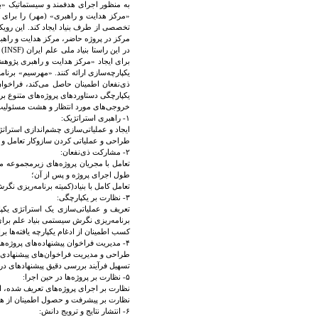
به منظور اجرای هدفمند و سیستماتیک «برن
«مرکز هدایت و راهبری» (مهر) را برای 
تخصصی از طرف بنیاد ایجاد کند. این رویکر
مرکز در پروژه حاضر، مرکز هدایت و راه
در
برای ایجاد «مرکز هدایت و راهبری پژوه
یکپارچه‌سازی ارائه کنند. «مهرسیم» برنا
ذی‌نفعان اطمینان حاصل می‌کند، فراخوان‌
یکپارچگی دستاوردهای پروژه‌های متنوع بر
خروجی‌های مورد انتظار و هشت مسئولیت 
۱- راهبری استراتژیک:
ایجاد و عملیاتی‌سازی چشم‌اندازی استراتژ
طراحی و عملیاتی کردن سازوکار تعامل و 
۲- مشارکت ذی‌نفعان:
تعامل با مجریان پروژه‌های زیرمجموعه مه
طول اجرای پروژه و پس از آن؛
تعامل کامل با بنیاد(کمیته برنامه‌ریزی نگ
۳- نظارت بر یکپارچگی:
تعریف و عملیاتی‌سازی یک استراتژی یکپا
برنامه‌ریزی نگرش سیستمی بنیاد علم برای 
کسب اطمینان از ادغام یکپارچه یافته‌ها بر
۴- مدیریت فراخوان پیشنهاده‌های پروژه‌ها:
طراحی و مدیریت فراخوان‌های پیشنهادی ب
تسهیل فرآیند بررسی دقیق پیشنهادهای در
۵- نظارت بر پروژه‌ها در حین اجرا:
نظارت بر اجرای پروژه‌های تعریف شده، ارائ
نظارت بر پیشرفت و حصول اطمینان از همس
۶- انتشار نتایج و ترویج دانش: