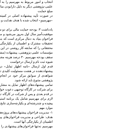
انتخاب و امور مربوط به مهرسیم را به آ
علمی-پژوهشی دیگر به دلیل دارابودن من
مبلغ حمایت
در صورت تأیید پیشنهاده اصلی در کمیته
«مهرسیمِ» انتخاب شده با هدف هدایت و را
یادداشت ۳: بودجه حمایت مالی بر
موفقیت‌آمیز سال اول به‌روز می‌شود و م
فراخوان بنیاد به دنبال مرکزی است که بت
تحقیقات مشترک و اطمینان از یکپارچگی نت
محققانی را که سابقه کار روشنی در این ز
مؤسسات علمی-پژوهشی، پیشنهاده (مشترک)
سقف بودجه مهرسیم ۳۰ درصد هزینه‌ مجموع زیرپروژه‌های برنامه (بسته‌های کاریWP1 تا WP5) است.
شیوه ثبت نام و ارسال درخواست
قدم اول ارسال «نامه اظهار تمایل» در 
پیشنهاددهنده در هشت مسئولیت کلیدی توض
شواهدی از سوابق مرکز خود در انجام ت
پژوهشی متنوع باید ارائه شود.
تمامی پیشنهاده‌های اظهار تمایل به مشا
برای شرکت در کارگاه توجیهی دعوت خواهند
در قدم بعدی و پس از شرکت در کارگاه توج
لازم برای مهرسیم شامل یک برنامه استر
پیچیده و چندرشته‌ای و یکپارچه‌سازی نتای
موارد مهم
۱- مدیریت فراخوان پیشنهاده‌های پروژه‌های برنامه جامع و یکپارچه‌سازی پروژه‌های فرعی:
هدف: طراحی و مدیریت فراخوان‌های پیشنه
اطمینان از یکپارچگی آنها است.
مهرسیم نه‌تنها فراخوان‌های پیشنهادی را