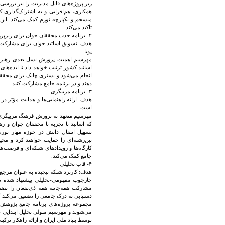
زیر پروژه‌های قابل مدیریت را نیز بررس
همکاری، هم‌افزایی و به اشتراک‌گذاری ک
منسجم و یکپارچه تورم کمک می‌کند. این
تأکید می‌کند.
۲- برنامه جذب محققان جوان برای زیرپروژه‌ها:
هدف: تشویق اساتید جوان برای مشارکت فع
پویا.
مهرسیم اهمیت پرورش نسل بعدی رهبران 
اساتید کشور ترتیب خواهد داد تا ایده‌های
انجام می‌شود و بستری چابک برای محققان 
دهند و در برنامه جامع مشارکت کنند.
۳- برنامه مربیگری:
هدف: ارائه راهنمایی‌ها و هدایت مؤثر در
است.
مهرسیم متعهد به پرورش فرهنگ مربیگری و
که اساتید با تجربه با محققان جوان و ره
تسهیل انتقال دانش در حوزه مهار تورم
بین‌رشته‌ای را حمایت خواهند کرد و مح
کارگاه‌ها و رویدادهای شبکه‌ای و فرصت‌ه
جامع کمک می‌کند.
۴- قاب تحلیلی
هدف: کاربرد شبکه پیچیده به عنوان مرج
مشارکت همه‌جانبه همه ذی‌نفعان را تضمی
دستیابی به درک جامعی را تضمین می‌کند که
توسط بنیاد ملی ایران و ارائه راهکار ترکیبی از اجرای پروژه 