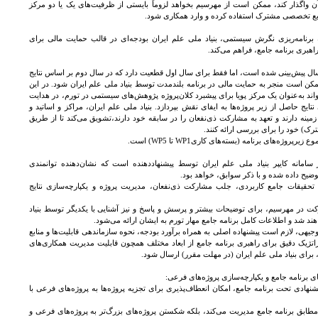
ن واگذار کند، ممکن است از مهرسیم بخواهد لزوماً بایستی از ظرفیت‌های یک یا دو مرکز
ابع تخصصی مشترک استفاده کرده و وارد همکاری شود.
 برنامه‌ریزی نگرش سیستمی، بنیاد ملی علم ایران بودجه‌ای در قالب حمایت مالی برای
هبری برنامه جامع، فراهم می‌کند.
ای دو سال پیش‌بینی شده است، اما فقط برای سال اول قطعیت دارد که در سال‌ دوم بر اساس نتایج
مکن است منجر به حمایت مالی در برنامه بلندمدت توسط بنیاد ملی علم ایران شود. در این
واند به‌عنوان یک مرکز پویا برای پیشبرد کلان‌پروژه پژوهش‌های سیستمی در تورم، در هدایت
ایج حاصل از زیر پروژه‌ها به ایفای نقش بپردازد. بنیاد ملی علم ایران، مراکز و اساتید و
مینه دارند و تعهد به مشارکت ذی‌نفعان را در سابقه خود دارند،تشویق می‌کند تا از طریق
 خود را برای بررسی ارائه کنند.
سامانه کایپر بنیاد ملی علم ایران توسط پیشنهاددهنده است که نشان‌دهنده توانمندی
یح داده شده و با ذکر سوابق، خواهد بود.
حقیقات جامع کاربردی، جلب مشارکت ذی‌نفعان، مدیریت پروژه و یکپارچه‌سازی نتایج
رکت در مهرسیم، برای توضیحات بیشتر و پرسش و پاسخ و نیز آشنایی با یکدیگر توسط بنیاد
 شد و اطلاعات کامل برنامه جامع مهار تورم به ایشان ارائه می‌شود.
یهی، لازم است پیشنهاده اصلی به همراه برآورد بودجه، نحوه سازماندهی قابلیت‌ها و منابع
اتژیک دقیق برای راهبری برنامه جامع از ابعاد مختلف همچون قابلیت مدیریت همکاری‌های
ج، برای بنیاد ملی علم ایران (در مهلت مقرر) ارسال شود.
ادی تحت برنامه جامع، امکان انعطاف‌پذیری برای تجزیه پروژه‌ها به پروژه‌های فرعی با
 مطابق برنامه جامع مدیریت می‌کند، بلکه شکستن پروژه‌های بزرگ‌تر به پروژه‌های فرعی و