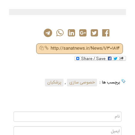
http://sanatnews.ir/News/1/301814
برچسب ها :
خصوصی سازی
,
پزشکیان