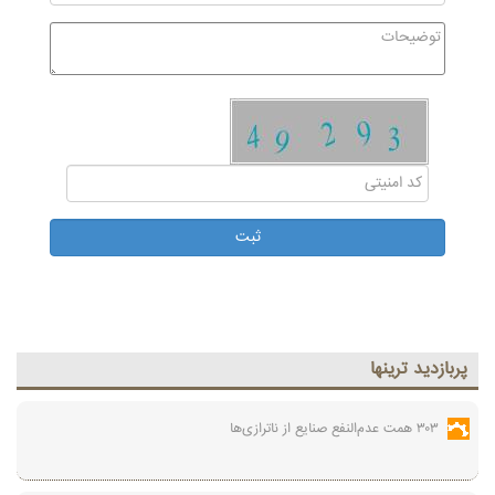
پربازديد ترينها
۳۰۳ همت عدم‌النفع صنایع از ناترازی‌ها