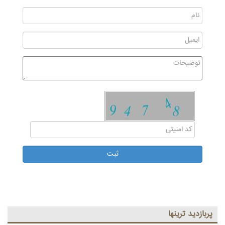
پربازديد ترينها