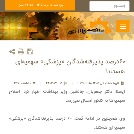
پنج شنبه 15 مرداد 1405
6:41:57 صبح
Toggle
navigation
۶۰درصد پذیرفته‌شدگان «پزشکی» سهمیه‌ای
هستند!
تاريخ:هشتم تير 1405 ساعت 11:59
|
کد : 440387
|
مشاهده: 237
ایسنا: دکتر جعفریان، جانشین وزیر بهداشت اظهار کرد: اصلاح
سهمیه‌ها به کنکور امسال نمی‌رسد.
وی همچنین در ادامه گفت: ۶۰ درصد پذیرفته‌شدگان «پزشکی»
سهمیه‌ای هستند.