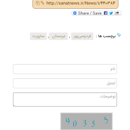
http://sanatnews.ir/News/1/440384
برچسب ها :
فردوسی‌پور
,
عربستان
,
ساپورت