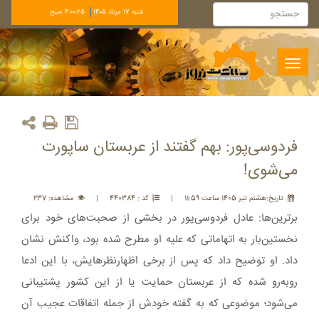
شنبه 17 مرداد 1405
4:00:25 صبح
Toggle
navigation
فردوسی‌پور: بهم گفتند از عربستان ساپورت
می‌شوی!
تاريخ:هشتم تير 1405 ساعت 11:59
|
کد : 440384
|
مشاهده: 237
برترین‌ها: عادل فردوسی‌پور در بخشی از صحبت‌های خود برای
نخستین‌بار به اتهاماتی که علیه او مطرح شده بود، واکنش نشان
داد. او توضیح داد که پس از برخی اظهارنظرهایش، با این ادعا
روبه‌رو شده که از عربستان حمایت یا از این کشور پشتیبانی
می‌شود؛ موضوعی که به گفته خودش از جمله اتفاقات عجیب آن