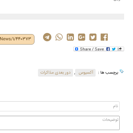
r/News/1/440373
برچسب ها :
آکسیوس
,
دور بعدی مذاکرات