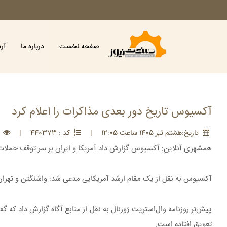
صفحه نخست
درباره ما
آر
آکسیوس تاریخ دور بعدی مذاکرات را اعلام کرد
تاريخ:هشتم تير 1405 ساعت 12:05
|
کد : 440373
|
مش
همشهری آنلاین: آکسیوس گزارش داد آمریکا و ایران بر سر توقف حملات م
آکسیوس به نقل از یک مقام ارشد آمریکایی مدعی شد: واشنگتن و تهران س
پیش‌تر روزنامه وال‌استریت ژورنال به نقل از منابع آگاه گزارش داد که گ
تعویق افتاده است.