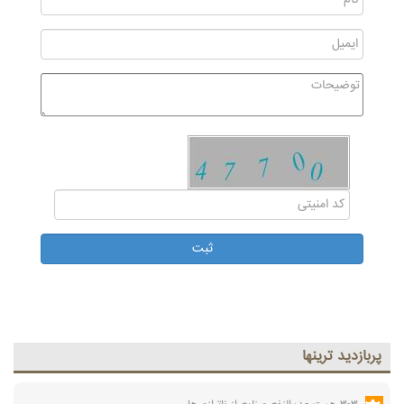
پربازديد ترينها