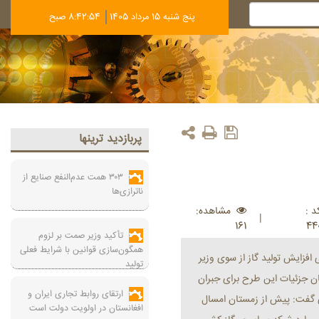
پنج شنبه 15 مرداد 1405
8:42:54 صبح
پربازديد ترينها
۳۰۳ همت عدم‌النفع صنایع از
ناترازی‌ها
 :
مشاهده:
|
161
44
تأکید وزیر صمت بر لزوم
همگون‌سازی قوانین با شرایط فعلی
افزایش تولید گاز از سوی وزیر
تولید
 جزئیات این طرح‌ برای جبران
ارتقای روابط تجاری ایران و
 گفت: پیش از زمستان امسال
افغانستان در اولویت دولت است