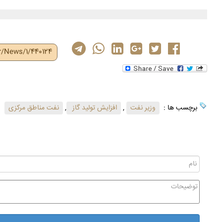
ir/News/1/440124
برچسب ها :
وزیر نفت
,
افزایش تولید گاز
,
نفت مناطق مرکزی