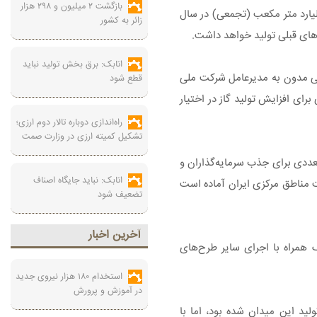
بازگشت ۲ میلیون و ۲۹۸ هزار
ت مناطق مرکزی ایران هدف‌گذاری این شرکت برای جبران کاهش ظرفیت پالایشگاهی و تولید گاز پارس جنوبی را بیش از ۱۲ میلیارد متر مکعب (تجمعی) در سال
زائر به کشور
اتابک: برق بخش تولید نباید
رشی مدون به مدیرعامل شرکت ملی
قطع شود
ای افزایش تولید گاز در اختیار
راه‌اندازی دوباره تالار دوم ارزی؛
تشکیل کمیته ارزی در وزارت صمت
ه، گفت: مذاکرات متعددی برای جذب سرمایه‌گذاران و
اتابک: نباید جایگاه اصناف
ت مناطق مرکزی ایران آماده است
تضعیف شود
آخرين اخبار
 همراه با اجرای سایر طرح‌های
استخدام ۱۸۰ هزار نیروی جدید
در آموزش‌ و پرورش
ید این میدان شده بود، اما با