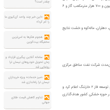
چقدر است؟
چاه‌های غیرفعال نیز خبر داد و گفت: طی یک‌ سال و نیم گذشته با بازگرداندن چاه‌های رهاشده و خارج از سرویس به چرخه تولید، روزانه حدود ۵ میلیون و ۷۰۰ هزار مترمکعب گاز و ۶
«این خبر چند واحد آی‌کیوی ما
را کم کرد!»
، دهلران، ماله‌کوه و خشت نتایج
هجوم هکرها به امن‌ترین
مخفیگاه بیت‌کوین
سامانه آنلاین پیگیری قرارداد‌ و
زمان تحویل خودرو‌های نیسان ترا
میان‌مدت شرکت نفت مناطق مرکزی
رونمایی شد
«میز خدمات» ویژه خریداران
نیسان ترا راه‌اندازی شد
وی توسعه اولیه و تولید زودهنگام میدان‌های مدنظر در برنامه میان‌مدت را شامل سفید زاخور، سفید باغون، گشوی جنوبی، باباقیر، سرخون خامی و توسعه فاز ۲ خارتنگ اعلام کرد و
بتی تولید گاز، افزایش ۱۰۰ تا ۱۴۰ میلیون مترمکعبی تولید گاز در حوزه خشکی کشور هدف‌گذاری
تداوم کاهش قیمت طلای
جهانی