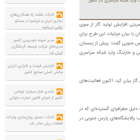
وارد شبکه‌ سراسری گاز کشور
اتابک: نقشه راه همکاری‌های
تجاری ایران و اوراسیا در مسکو
ربتی افزایش تولید گاز از سوی
نهایی می‌شود
 با بیان جزئیات این طرح‌ برای
مدیر نمونه خودرویی کشور
رس جنوبی گفت: پیش از زمستان
مدیرعامل شرکت توسعه گردشگری
 و خارتنگ وارد شبکه‌ سراسری
ایران شد
افزایش قیمت و ناترازی انرژی،
چالش اصلی صنایع کشور
ان به‌عنوان متولی تولید گاز در پهنه خشکی کشور و تعهد ۲۵ تا ۳۰ درصدی در تأمین گاز بیان کرد: اکنون فعالیت‌های
عایدی هزار میلیارد تومانی
کشور از اجرای قانون تجارت ملوانی
لیل جغرافیای گسترده‌ای که در
اتابک: دستور روان‌سازی واردات
یب پالایشگاه‌های پارس جنوبی در
قطعات ریلی صادر شد