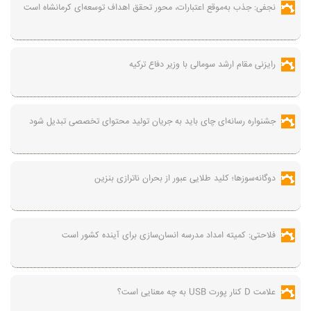
نجفی: جذب به‌موقع اعتبارات، محور تحقق اهداف توسعه‌ای کرمانشاه است
رایزنی مقام ارشد سومالی با وزیر دفاع ترکیه
جشنواره رسانه‌ای چای باید به جریان تولید محتوای تخصصی تبدیل شود
دوگانه‌سوزها؛ کلید طلایی عبور از بحران ناترازی بنزین
فلاحتی: کمیته امداد مدرسه انسان‌سازی برای آینده کشور است
علامت D کنار پورت USB به چه معنایی است؟