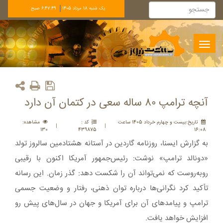
يک شنبه 18 مرداد 1405
6:47:50 صبح
Toggle
navigation
آنچه ترامپ ۸۰ ساله سعی در کتمان آن دارد
تاريخ:بيست و چهارم خرداد 1405 ساعت
کد :
مشاهده:
|
|
130
439875
16:08
به گزارش ایسنا، روزنامه گاردین در آستانه هشتادمین سالروز تولد
«دونالد ترامپ» نوشت: رئیس‌جمهور آمریکا اکنون با رقیبی
روبه‌روست که نمی‌تواند آن را شکست دهد: گذر زمان. این رسانه
تأکید کرد نگرانی‌ها درباره توان ذهنی، رفتار و وضعیت جسمی
ترامپ و پیامدهای آن برای آمریکا و جهان در سال‌های پیش رو
افزایش خواهد یافت.