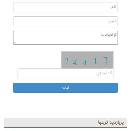
پربازديد ترينها