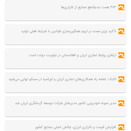
۳۰۳ همت عدم‌النفع صنایع از ناترازی‌ها
تأکید وزیر صمت بر لزوم همگون‌سازی قوانین با شرایط فعلی تولید
ارتقای روابط تجاری ایران و افغانستان در اولویت دولت است
اتابک: نقشه راه همکاری‌های تجاری ایران و اوراسیا در مسکو نهایی می‌شود
مدیر نمونه خودرویی کشور مدیرعامل شرکت توسعه گردشگری ایران شد
افزایش قیمت و ناترازی انرژی، چالش اصلی صنایع کشور