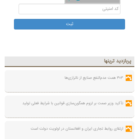
پربازديد ترينها
۳۰۳ همت عدم‌النفع صنایع از ناترازی‌ها
تأکید وزیر صمت بر لزوم همگون‌سازی قوانین با شرایط فعلی تولید
ارتقای روابط تجاری ایران و افغانستان در اولویت دولت است