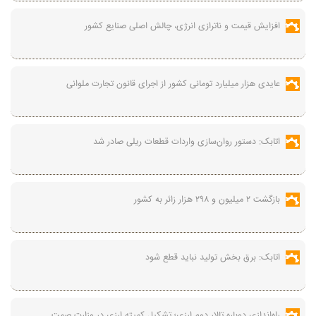
افزایش قیمت و ناترازی انرژی، چالش اصلی صنایع کشور
عایدی هزار میلیارد تومانی کشور از اجرای قانون تجارت ملوانی
اتابک: دستور روان‌سازی واردات قطعات ریلی صادر شد
بازگشت ۲ میلیون و ۲۹۸ هزار زائر به کشور
اتابک: برق بخش تولید نباید قطع شود
راه‌اندازی دوباره تالار دوم ارزی؛ تشکیل کمیته ارزی در وزارت صمت