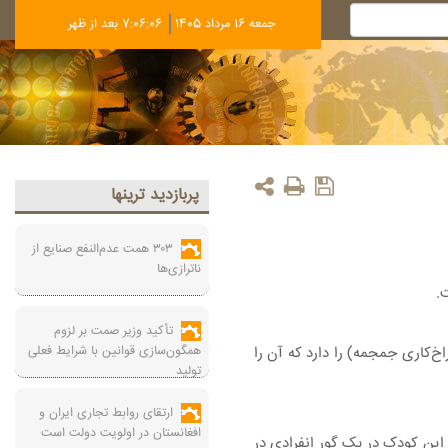
جمعه 16 مرداد 1405
7:06:07 بعد از ظهر
پربازديد ترينها
۳۰۳ همت عدم‌النفع صنایع از
ناترازی‌ها
تأکید وزیر صمت بر لزوم
همگون‌سازی قوانین با شرایط فعلی
دک ۴۰۰۰ ساله که در ازبکستان پیدا شده است، نشانه‌هایی از نوعی جراحی جمجمه مشهور به «Trepanation» (سوراخ‌کاری جمجمه) را دارد که آن را
تولید
ارتقای روابط تجاری ایران و
افغانستان در اولویت دولت است
 کردند که جسد این کودک در یک گور انفرادی در