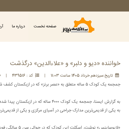
صفحه نخست
درباره ما
آر
خواننده «دیو و دلبر» و «علاءالدین» درگذشت
تاريخ:سيزدهم خرداد 1405 ساعت 11:03
|
کد : 439516
|
جمجمه یک کودک ۵ ساله متعلق به «عصر برنز» که در ازبکستان کشف شده است، یکی از قدیمی‌ترین مدارک جراحی در آسیای مرکزی معرفی شده است.
به یکی از قدیمی‌ترین مدارک جراحی در آسیای مرکزی و یکی از قدیمی‌تری
«لایوساینس» نوش