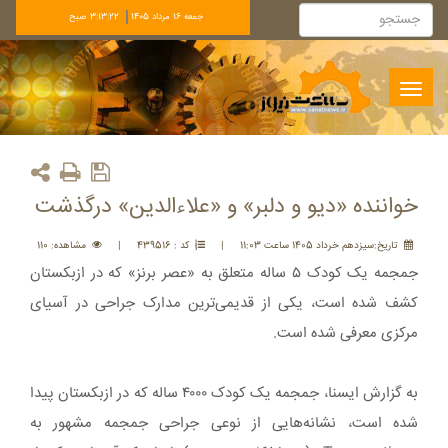
جمعه 16 مرداد 1405
3:13:22 صبح
Toggle
navigation
خواننده «دیو و دلبر» و «علاءالدین» درگذشت
تاريخ:سيزدهم خرداد 1405 ساعت 11:03
|
کد : 439516
|
مشاهده: 110
جمجمه یک کودک ۵ ساله متعلق به «عصر برنز» که در ازبکستان
کشف شده است، یکی از قدیمی‌ترین مدارک جراحی در آسیای
مرکزی معرفی شده است.
به گزارش ایسنا، جمجمه یک کودک ۴۰۰۰ ساله که در ازبکستان پیدا
شده است، نشانه‌هایی از نوعی جراحی جمجمه مشهور به