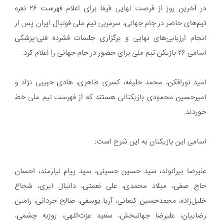
در آخرین روز از فرصت نهایی فیفا برای اعلام فهرست ۲۶ نفره
تیم‌های حاضر در جام جهانی، ‏سرمربی تیم ملی فوتبال ایران پس از
انجام ارزیابی‌های نهایی و برگزاری جلسات فشرده فنی-پزشکی
اسامی ۲۶ ‏بازیکن تیم ملی برای حضور در جام جهانی را اعلام کرد‎.‎
امید نورافکن، محمد خلیفه، کسری طاهری، هادی حبیبی نژاد و
امیرحسین محمودی بازیکنانی هستند که از ‏فهرست تیم ملی خط
خوردند‎.‎
اسامی این بازیکنان به این شرح است‎:‎
علیرضا بیرانوند، سید حسین حسینی، سید پیام نیازمند، احسان
حاج صفی، میلاد محمدی، علی نعمتی، دانیال ‏ایری، شجاع
خلیل‌زاده، محمدحسین کنعانی، آریا یوسفی، صالح حردانی، رامین
رضاییان، علیرضا جهانبخش، سعید ‏عزت‌اللهی، روزبه چشمی،