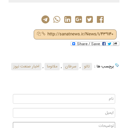
http://sanatnews.ir/News/1/439140
برچسب ها :
تاتو
,
سرطان
,
ملانوما
,
اخبار صنعت نیوز