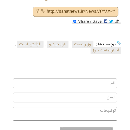
http://sanatnews.ir/News//438703
برچسب ها :
وزیر صمت
,
بازار خودرو
,
افزایش قیمت
,
اخبار صنعت نیوز