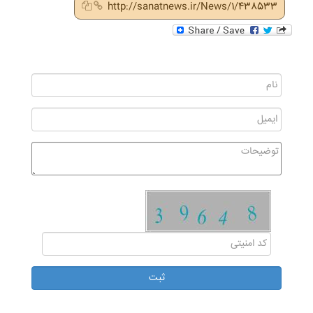
http://sanatnews.ir/News/1/438533