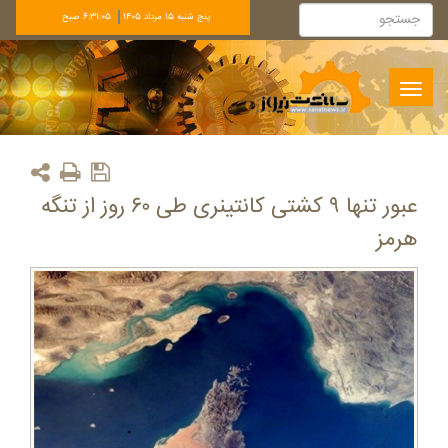
پنج شنبه 15 مرداد 1405
6:31:05 صبح
Toggle
navigation
عبور تنها ۹ کشتی کانتینری طی ۶۰ روز از تنگه
هرمز