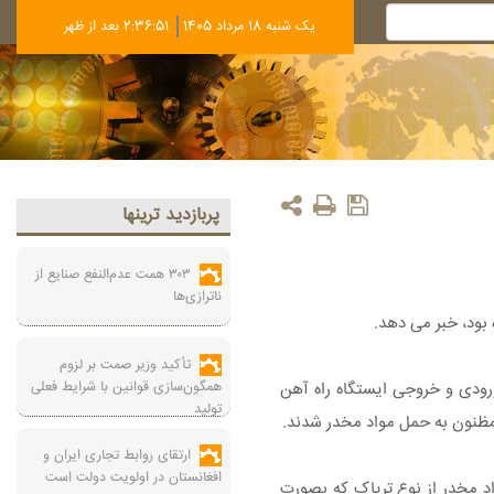
يک شنبه 18 مرداد 1405
2:36:52 بعد از ظهر
پربازديد ترينها
۳۰۳ همت عدم‌النفع صنایع از
ناترازی‌ها
بود، خبر می دهد.
تأکید وزیر صمت بر لزوم
همگون‌سازی قوانین با شرایط فعلی
ورودی و خروجی ایستگاه راه آهن
تولید
مظنون به حمل مواد مخدر شدند.
ارتقای روابط تجاری ایران و
افغانستان در اولویت دولت است
فزود: پس از هماهنگی با مقام قضایی و در بازرسی دقیق از وسایل همراه متهم مقدار تقریبی ۷ کیلو و ۲۹۰ گرم مواد مخدر از نوع تریاک که بصورت