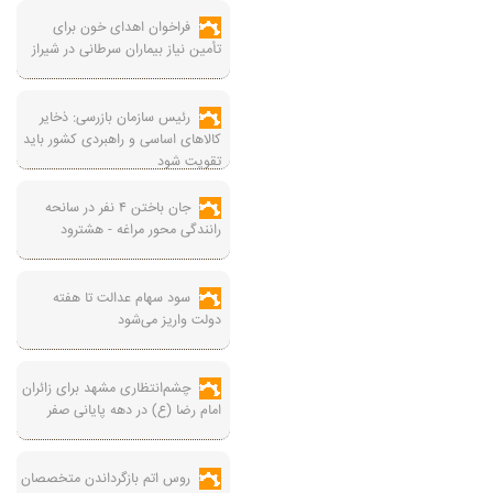
فراخوان اهدای خون برای
تأمین نیاز بیماران سرطانی در شیراز
رئیس سازمان بازرسی: ذخایر
کالاهای اساسی و راهبردی کشور باید
تقویت شود
جان باختن ۴ نفر در سانحه
رانندگی محور مراغه - هشترود
سود سهام عدالت تا هفته
دولت واریز می‌شود
چشم‌انتظاری مشهد برای زائران
امام رضا (ع) در دهه پایانی صفر
روس اتم بازگرداندن متخصصان