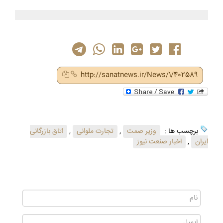
http://sanatnews.ir/News/1/402589
برچسب ها :
وزیر صمت
,
تجارت ملوانی
,
اتاق بازرگانی
ایران
,
اخبار صنعت نیوز