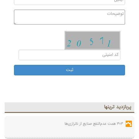
پربازديد ترينها
۳۰۳ همت عدم‌النفع صنایع از ناترازی‌ها