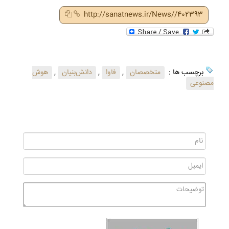
http://sanatnews.ir/News//402393
برچسب ها :
متخصصان
,
فاوا
,
دانش‌بنیان
,
هوش
مصنوعی