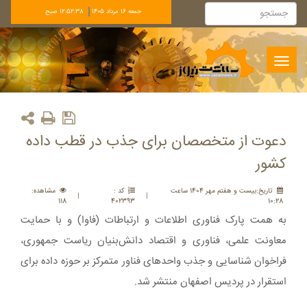
جمعه 16 مرداد 1405
12:52:38 صبح
Toggle
navigation
دعوت از متخصصان برای جذب در قطب داده
کشور
تاريخ:بيست و هفتم مهر 1404 ساعت
کد :
مشاهده:
|
|
118
402393
10:28
به همت پارک فناوری اطلاعات و ارتباطات (فاوا) و با حمایت
معاونت علمی، فناوری و اقتصاد دانش‌بنیان ریاست‌ جمهوری،
فراخوان شناسایی و جذب واحدهای فناور متمرکز بر حوزه داده برای
استقرار در پردیس اصفهان منتشر شد.