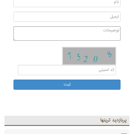
پربازديد ترينها