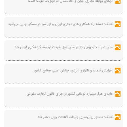
ارتقای روابط تجاری ایران و افغانستان در اولویت دولت است
اتابک: نقشه راه همکاری‌های تجاری ایران و اوراسیا در مسکو نهایی می‌شود
مدیر نمونه خودرویی کشور مدیرعامل شرکت توسعه گردشگری ایران شد
افزایش قیمت و ناترازی انرژی، چالش اصلی صنایع کشور
عایدی هزار میلیارد تومانی کشور از اجرای قانون تجارت ملوانی
اتابک: دستور روان‌سازی واردات قطعات ریلی صادر شد