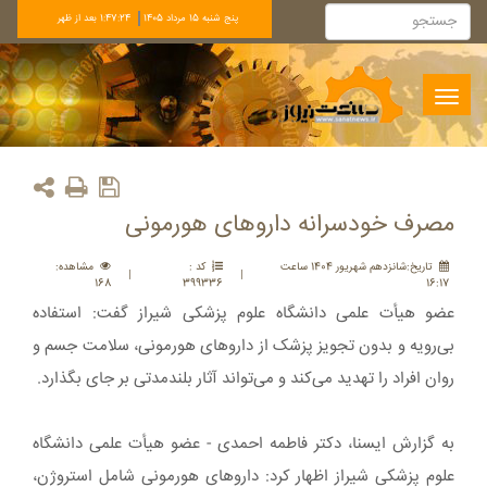
پنج شنبه 15 مرداد 1405
1:47:24 بعد از ظهر
Toggle
navigation
مصرف خودسرانه داروهای هورمونی
تاريخ:شانزدهم شهريور 1404 ساعت
کد :
مشاهده:
|
|
168
399336
16:17
عضو هیأت علمی دانشگاه علوم پزشکی شیراز گفت: استفاده
بی‌رویه و بدون تجویز پزشک از داروهای هورمونی، سلامت جسم و
روان افراد را تهدید می‌کند و می‌تواند آثار بلندمدتی بر جای بگذارد.
به گزارش ایسنا، دکتر فاطمه احمدی - عضو هیأت علمی دانشگاه
علوم پزشکی شیراز اظهار کرد: داروهای هورمونی شامل استروژن،