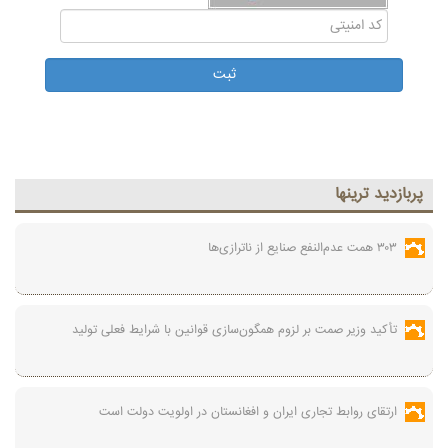
پربازديد ترينها
۳۰۳ همت عدم‌النفع صنایع از ناترازی‌ها
تأکید وزیر صمت بر لزوم همگون‌سازی قوانین با شرایط فعلی تولید
ارتقای روابط تجاری ایران و افغانستان در اولویت دولت است