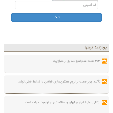
پربازديد ترينها
۳۰۳ همت عدم‌النفع صنایع از ناترازی‌ها
تأکید وزیر صمت بر لزوم همگون‌سازی قوانین با شرایط فعلی تولید
ارتقای روابط تجاری ایران و افغانستان در اولویت دولت است