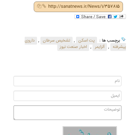
http://sanatnews.ir/News/1/357815
برچسب ها :
پت اسکن
,
تشخیص سرطان
,
داروی
پیشرفته
,
آلزایمر
,
اخبار صنعت نیوز