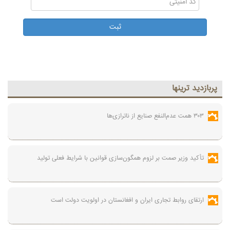
پربازديد ترينها
۳۰۳ همت عدم‌النفع صنایع از ناترازی‌ها
تأکید وزیر صمت بر لزوم همگون‌سازی قوانین با شرایط فعلی تولید
ارتقای روابط تجاری ایران و افغانستان در اولویت دولت است