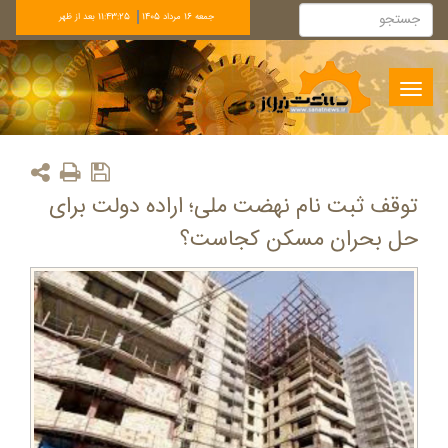
جمعه 16 مرداد 1405
11:43:25 بعد از ظهر
Toggle
navigation
توقف ثبت نام نهضت ملی؛ اراده دولت برای
حل بحران مسکن کجاست؟