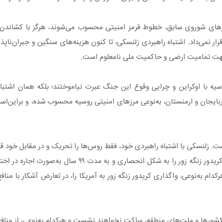
مرزهای شوروی سابق، خطوط قرمز امنیتی محسوب می‌شوند، هرگز با کشاندن پ
نمی‌داد. اشتباه راهبردی زلنسکی، تا کنون هزینه‌های سنگین و جبران‌ناپذی
 جهت تمامیت ارضی و حاکمیت ملی نامعلوم است.
وسیه با اوکراین و چرایی وقوع این جنگ عبرت نیاموختند؛ بلکه همان اشتب
بایجان و ارمنستان، به‌نوعی مرزهای امنیتی روسیه محسوب شده، و براین‌اس
 است. زلنسکی با اشتباه راهبردی خود، فقط روس‌ها را تحریک و در مقابل خود قر
آذربایجان و ارمنستان در کاخ سفید انجام دادند و طی قراردادی، ایجاد کریدور زنگ
هرکدام به‌نوعی، واگذاری کریدور زنگه زور به آمریکا را، در تعارض آشکار با م
 کشورها و ملت‌های منطقه، ساکت نخواهند نشست و هرکدام به‌نوعی، از منافع