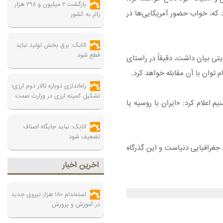
بازگشت ۲ میلیون و ۲۹۸ هزار
د که، خواب حضور آمریکایی‌ها در
زائر به کشور
اتابک: برق بخش تولید نباید
قطع شود
یتی بیان داشت، دقیقاً در راستای
 توان با آن مقابله خواهد کرد.
راه‌اندازی دوباره تالار دوم ارزی؛
تشکیل کمیته ارزی در وزارت صمت
 اعلام کرد: «ایران با روسیه یا
اتابک: نباید جایگاه اصناف
تضعیف شود
جغرافیایی دنیاست و این گذرگاه
آخرين اخبار
استخدام ۱۸۰ هزار نیروی جدید
در آموزش‌ و پرورش