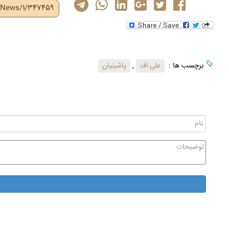
r/News/1/347459
برچسب ها :
علی اف
,
پاشینیان