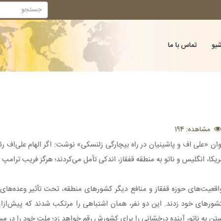
شیو
تماس با ما
مشاهده: 194
ان «علی اف و پاشینیان در راه بیچارگی زلنسکی» نوشت: اگر الهام علی‌اف ر
، انگلیس و ناتو به منطقه قفقاز، اندکی تأمل می‌کردند؛ هرگز فریب ترامپ قما
قعیت‌های حوزه قفقاز و منافع دیگر کشورهای منطقه، تحت تأثیر وعده‌های 
 کشورهای خود زدند. این دو نفر، همان اشتباهی را مرتکب شدند که پیش‌ازا
ستن به ناتو، آینده درخشانی را برای کشورش رقم خواهد زد؛ ملت خود را در مسی