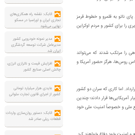
اتابک: نقشه راه همکاری‌های
ای ناتو به قلمرو و خطوط قرمز
تجاری ایران و اوراسیا در مسکو
ری را برای کشور و مردم اوکراین
نهایی می‌شود
مدیر نمونه خودرویی کشور
مدیرعامل شرکت توسعه گردشگری
ایران شد
اهی را مرتکب شدند که می‌تواند
اس روس‌ها، هرگز حضور آمریکا و
افزایش قیمت و ناترازی انرژی،
چالش اصلی صنایع کشور
عایدی هزار میلیارد تومانی
ارداد. اما کاری که سران دو کشور
کشور از اجرای قانون تجارت ملوانی
ه زور را به شکل انحصاری و به مدت ۹۹ سال به‌صورت اجاره در اختیار آمریکایی‌ها قرار دادند؛ چندین
نافع ملی و خصوصاً امنیت ملی خود
اتابک: دستور روان‌سازی واردات
قطعات ریلی صادر شد
 و امنیت خود دفاع خواهند کرد.