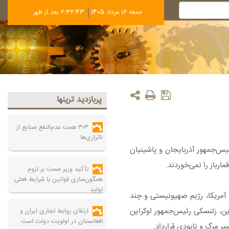
جمعه 16 مرداد 1405
2:32:44 بعد از ظهر
پربازديد ترينها
۳۰۳ همت عدم‌النفع صنایع از
ناترازی‌ها
ئیس‌جمهور آذربایجان و پاشینیان
رباز را نمی‌خوردند.
تأکید وزیر صمت بر لزوم
همگون‌سازی قوانین با شرایط فعلی
تولید
آمریکا، رژیم صهیونیستی و چند
ین، زلنسکی رئیس‌جمهور اوکراین
ارتقای روابط تجاری ایران و
افغانستان در اولویت دولت است
ر مرگ و نابودی قرارداد.