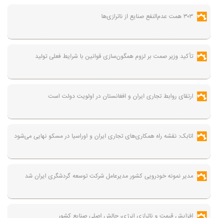
۳۰۳ همت عدم‌النفع صنایع از ناترازی‌ها
تأکید وزیر صمت بر لزوم همگون‌سازی قوانین با شرایط فعلی تولید
ارتقای روابط تجاری ایران و افغانستان در اولویت دولت است
اتابک: نقشه راه همکاری‌های تجاری ایران و اوراسیا در مسکو نهایی می‌شود
مدیر نمونه خودرویی کشور مدیرعامل شرکت توسعه گردشگری ایران شد
افزایش قیمت و ناترازی انرژی، چالش اصلی صنایع کشور