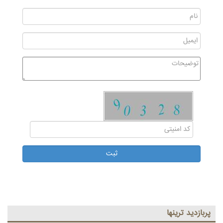
پربازديد ترينها