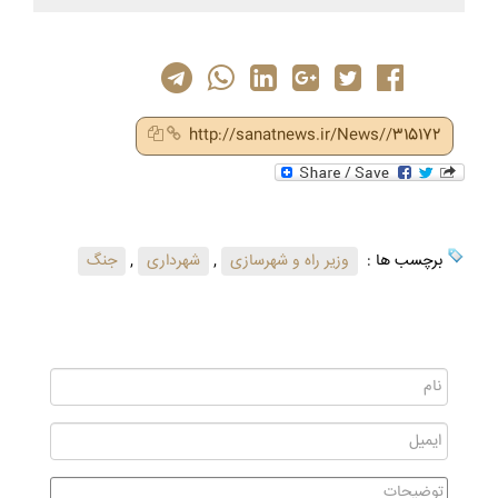
http://sanatnews.ir/News//315172
برچسب ها :
وزیر راه و شهرسازی
,
شهرداری
,
جنگ