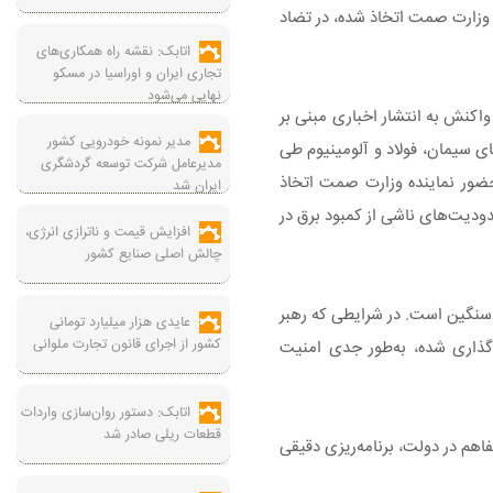
 وزارت صمت اتخاذ شده، در تضاد
اتابک: نقشه راه همکاری‌های
تجاری ایران و اوراسیا در مسکو
نهایی می‌شود
اکنش به انتشار اخباری مبنی بر
مدیر نمونه خودرویی کشور
ای سیمان، فولاد و آلومینیوم طی
مدیرعامل شرکت توسعه گردشگری
 حضور نماینده وزارت صمت اتخاذ
ایران شد
دودیت‌های ناشی از کمبود برق در
افزایش قیمت و ناترازی انرژی،
چالش اصلی صنایع کشور
ی از قطع برق این بخش بسیار سنگین است. در شرایطی که رهبر
عایدی هزار میلیارد تومانی
کشور از اجرای قانون تجارت ملوانی
‌گذاری شده، به‌طور جدی امنیت
اتابک: دستور روان‌سازی واردات
قطعات ریلی صادر شد
اهم در دولت، برنامه‌ریزی دقیقی