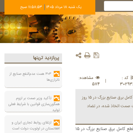
يک شنبه 18 مرداد 1405
11:58:54 صبح
پربازديد ترينها
۳۰۳ همت عدم‌النفع صنایع از
کد :
مشاهده:
ناترازی‌ها
|
574
30293
به گزارش صنعت نیوز، وزیر صمت در واکنش به قطع کامل برق صنایع بزرگ در ۱۵ روز
تأکید وزیر صمت بر لزوم
همگون‌سازی قوانین با شرایط فعلی
ت صمت اتخاذ شده، در تضاد
تولید
ارتقای روابط تجاری ایران و
به گزارش صنعت نیوز، وزیر صمت در واکنش به قطع کامل برق صنایع بزرگ در ۱۵
افغانستان در اولویت دولت است