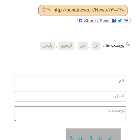
http://sanatnews.ir/News//300120
برچسب ها :
ارز
,
مرز
,
اربعین
,
پلیس