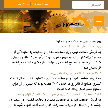
جمعه 16 مرداد 1405
12:40:02 صبح
Toggle
navigation
برچسب
:
وزیر صنعت معدن تجارت
وزیر صمت عازم قزاقستان شد
به گزارش صنعت نیوز، وزیر صنعت، معدن و تجارت، به نمایندگی از
مسعود پزشکیان، رئیس‌جمهور کشورمان، در رأس ‏هیئتی بلندپایه برای
شرکت در پنجمین مجمع اقتصادی اوراسیا عازم شهر «آستانه» پایتخت
قزاقستان شد‎.‎
۳۰۳ همت عدم‌النفع صنایع از ناترازی‌ها
به گزارش صنعت نیوز، وزیر صنعت، معدن و تجارت گفت: سال گذشته
کسری صنایع از ناترازی‌ها حدود ۳۰۳ همت بوده که بیش از آن برای
صنایع عدم النفع ایجاد کرده است.
اتابک: مشارکت اعضا در تدوین چشم‌انداز ۱۰ ساله اکو الزامی است
به گزارش صنعت نیوز،وزیر صنعت، معدن و تجارت گفت: روزآمدسازی
چشم‌انداز ۱۰ ساله اکو باید با مشارکت فعال همه اعضا انجام شود تا