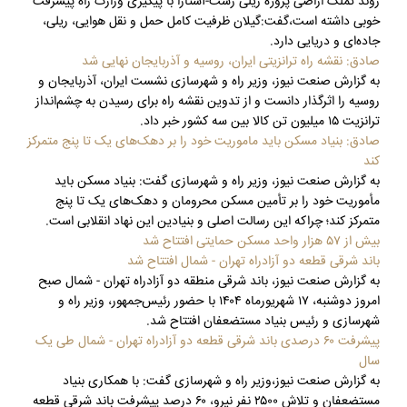
روند تملک اراضی پروژه ریلی رشت-آستارا با پیگیری وزارت راه پیشرفت
خوبی داشته است،گفت:گیلان ظرفیت کامل حمل‌ و نقل هوایی، ریلی،
جاده‌ای و دریایی دارد.
صادق: نقشه راه ترانزیتی ایران، روسیه و آذربایجان نهایی شد
به گزارش صنعت نیوز، وزیر راه و شهرسازی نشست ایران، آذربایجان و
روسیه را اثرگذار دانست و از تدوین نقشه راه برای رسیدن به چشم‌انداز
ترانزیت ۱۵ میلیون تن کالا بین سه کشور خبر داد.
صادق: بنیاد مسکن باید ماموریت خود را بر دهک‌های یک تا پنج متمرکز
کند
به گزارش صنعت نیوز، وزیر راه و شهرسازی گفت: بنیاد مسکن باید
مأموریت خود را بر تأمین مسکن محرومان و دهک‌های یک تا پنج
متمرکز کند؛ چراکه این رسالت اصلی و بنیادین این نهاد انقلابی است.
بیش از ۵۷ هزار واحد مسکن حمایتی افتتاح شد
باند شرقی قطعه دو آزادراه تهران - شمال افتتاح شد
به گزارش صنعت نیوز، باند شرقی منطقه دو آزادراه تهران - شمال صبح
امروز دوشنبه، ۱۷ شهریورماه ۱۴۰۴ با حضور رئیس‌جمهور، وزیر راه و
شهرسازی و رئیس بنیاد مستضعفان افتتاح شد.
پیشرفت ۶۰ درصدی باند شرقی قطعه دو آزادراه تهران - شمال طی یک
سال
به گزارش صنعت نیوز،وزیر راه و شهرسازی گفت: با همکاری بنیاد
مستضعفان و تلاش ۲۵۰۰ نفر نیرو، ۶۰ درصد پیشرفت باند شرقی قطعه