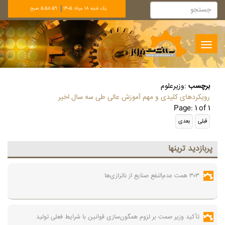
يک شنبه 18 مرداد 1405
5:58:59 صبح
Toggle
navigation
برچسب
:
وزیرعلوم
رویکردهای کلیدی و مهم آموزش عالی طی سه سال اخیر
Page: 1 of 1
پربازديد ترينها
۳۰۳ همت عدم‌النفع صنایع از ناترازی‌ها
تأکید وزیر صمت بر لزوم همگون‌سازی قوانین با شرایط فعلی تولید